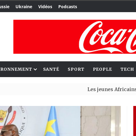
ussie
Ukraine
Vidéos
Podcasts
IRONNEMENT
SANTÉ
SPORT
PEOPLE
TECH
Les jeunes Africains retrouv
Aliko Dangote et Mark Carney