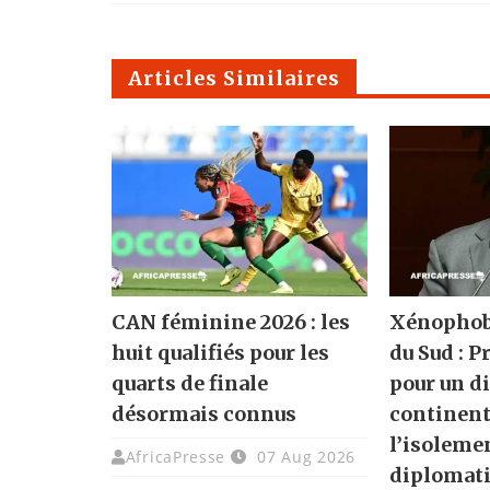
Articles Similaires
CAN féminine 2026 : les
Xénophobi
huit qualifiés pour les
du Sud : P
quarts de finale
pour un d
désormais connus
continenta
l’isoleme
AfricaPresse
07 Aug 2026
diplomat