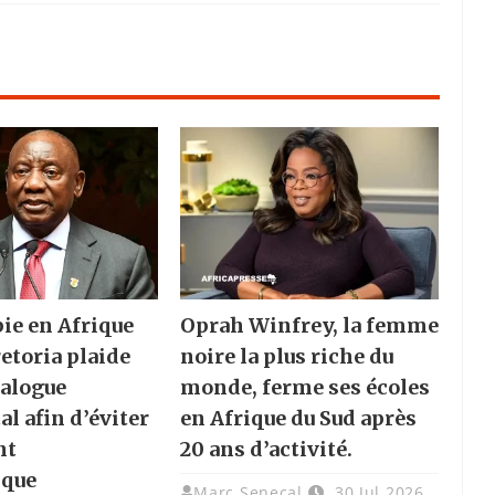
e en Afrique
Oprah Winfrey, la femme
retoria plaide
noire la plus riche du
ialogue
monde, ferme ses écoles
l afin d’éviter
en Afrique du Sud après
nt
20 ans d’activité.
ique
Marc Senecal
30 Jul 2026