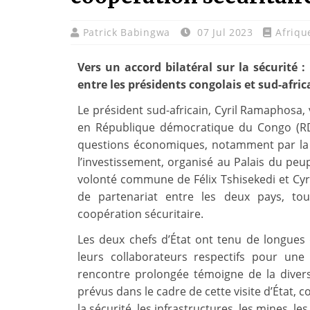
Patrick Babingwa
07 Jul 2023
Afriqu
Vers un accord bilatéral sur la sécurité 
entre les présidents congolais et sud-afric
Le président sud-africain, Cyril Ramaphosa, 
en République démocratique du Congo (RDC)
questions économiques, notamment par la 
l’investissement, organisé au Palais du peup
volonté commune de Félix Tshisekedi et Cyri
de partenariat entre les deux pays, tou
coopération sécuritaire.
Les deux chefs d’État ont tenu de longues 
leurs collaborateurs respectifs pour une
rencontre prolongée témoigne de la divers
prévus dans le cadre de cette visite d’État, 
la sécurité, les infrastructures, les mines, les