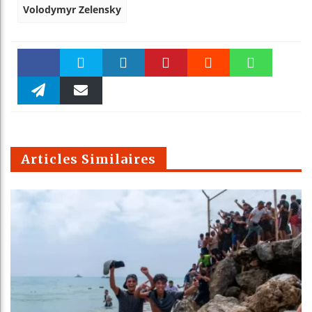
Volodymyr Zelensky
Faceboo
Twitter
linkedin
Pinteres
Reddit
WhatsAp
k
Telegra
Email
t
pt
m
Articles Similaires