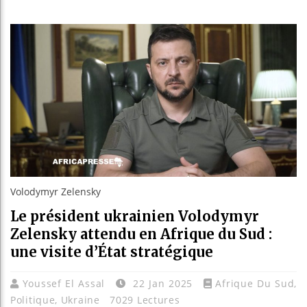
Réparat
Canada
Rebois
Volodymyr Zelensky
Le président ukrainien Volodymyr
Zelensky attendu en Afrique du Sud :
une visite d’État stratégique
Youssef El Assal
22 Jan 2025
Afrique Du Sud
,
Politique
,
Ukraine
7029 Lectures