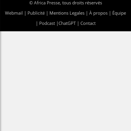
©
Africa Presse
, tous droits réservés
Webmail
|
Publicité
| Mentions Legales |
À propos
|
Équipe
|
Podcast
|
ChatGPT
|
Contact