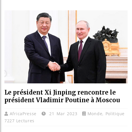
Les je
Guinée
Réforme
Bénin 
Le président Xi Jinping rencontre le
président Vladimir Poutine à Moscou
AfricaPresse
21 Mar 2023
Monde
,
Politique
7227 Lectures