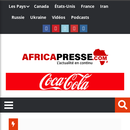
Les Pays
Canada
États-Unis
France
Iran
Russie
Ukraine
Vidéos
Podcasts
Trump 