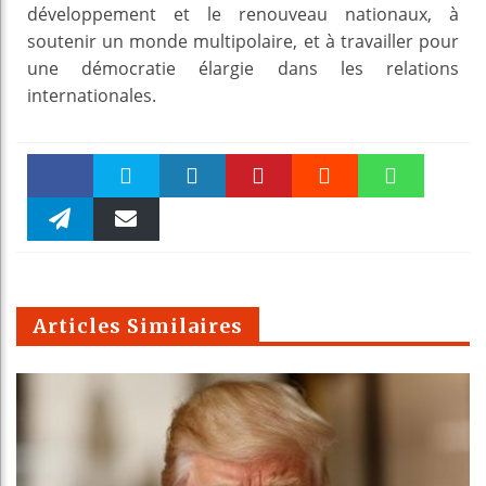
développement et le renouveau nationaux, à
soutenir un monde multipolaire, et à travailler pour
une démocratie élargie dans les relations
internationales.
Faceboo
Twitter
linkedin
Pinteres
Reddit
WhatsAp
k
Telegra
Email
t
pt
m
Articles Similaires