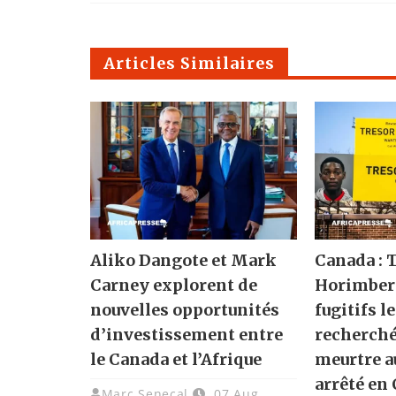
Articles Similaires
Aliko Dangote et Mark
Canada : 
Carney explorent de
Horimbere
nouvelles opportunités
fugitifs l
d’investissement entre
recherché
le Canada et l’Afrique
meurtre a
arrêté en
Marc Senecal
07 Aug