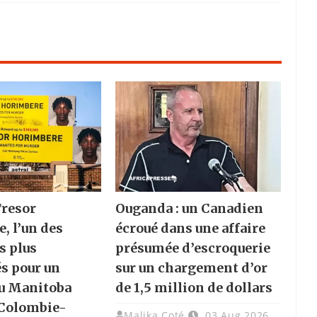
Tresor
Ouganda : un Canadien
, l’un des
écroué dans une affaire
es plus
présumée d’escroquerie
s pour un
sur un chargement d’or
u Manitoba
de 1,5 million de dollars
 Colombie-
Malika Coté
03 Aug 2026