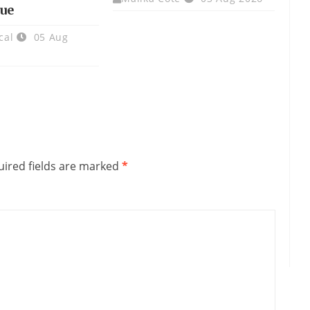
ue
cal
05 Aug
ired fields are marked
*