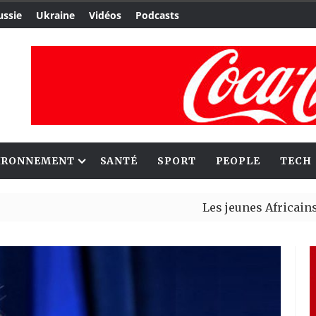
ussie
Ukraine
Vidéos
Podcasts
IRONNEMENT
SANTÉ
SPORT
PEOPLE
TECH
Les jeunes Africains retrou
Aliko Dangote et Mark Carne