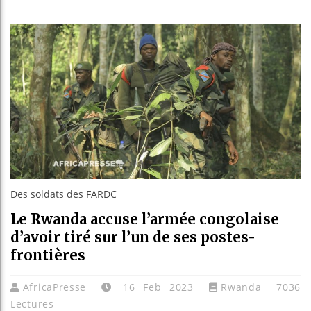
Guinée
Réforme
Bénin 
Aliko 
Des soldats des FARDC
Le Rwanda accuse l’armée congolaise
d’avoir tiré sur l’un de ses postes-
frontières
AfricaPresse
16 Feb 2023
Rwanda
7036
Lectures