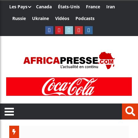
Les Pays
Canada
États-Unis
France
Iran
Russie
Ukraine
Vidéos
Podcasts
Les je