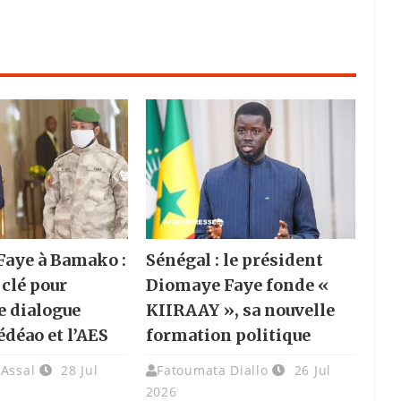
aye à Bamako :
Sénégal : le président
 clé pour
Diomaye Faye fonde «
e dialogue
KIIRAAY », sa nouvelle
édéao et l’AES
formation politique
 Assal
28 Jul
Fatoumata Diallo
26 Jul
2026