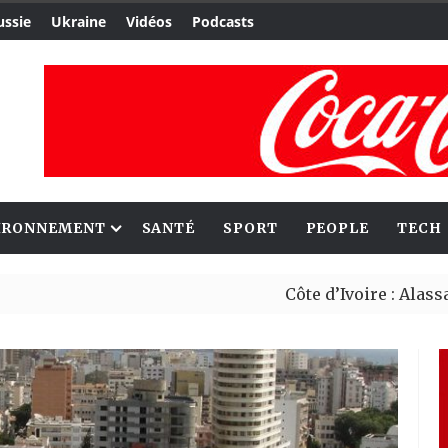
ussie
Ukraine
Vidéos
Podcasts
IRONNEMENT
SANTÉ
SPORT
PEOPLE
TECH
Côte d’Ivoire : Alassane Ouatt
Migrants : Rome et Kigali avan