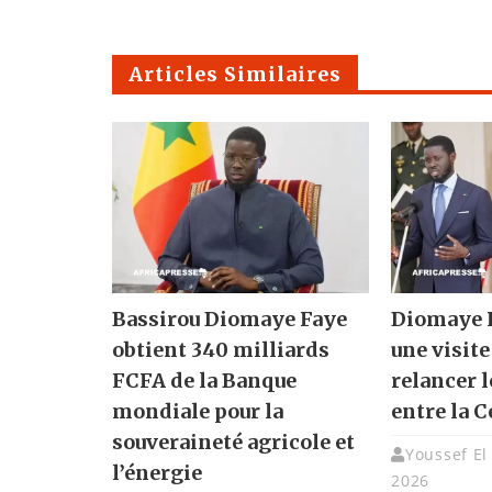
Articles Similaires
Bassirou Diomaye Faye
Diomaye F
obtient 340 milliards
une visite
FCFA de la Banque
relancer l
mondiale pour la
entre la C
souveraineté agricole et
Youssef El
l’énergie
2026