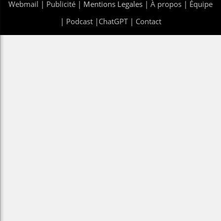
Webmail
|
Publicité
| Mentions Legales |
À propos
|
Équipe
|
Podcast
|
ChatGPT
|
Contact