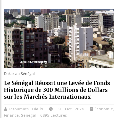
Réparatio
Canada :
Reboisem
Dakar au Sénégal
Le Sénégal Réussit une Levée de Fonds
Historique de 300 Millions de Dollars
sur les Marchés Internationaux
Fatoumata Diallo
31 Oct 2024
Économie
,
Finance
,
Sénégal
6895 Lectures