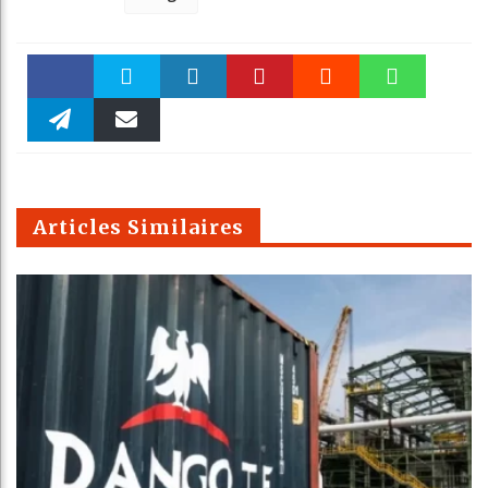
Faceboo
Twitter
linkedin
Pinteres
Reddit
WhatsAp
k
Telegra
Email
t
pt
m
Articles Similaires