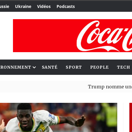
ussie
Ukraine
Vidéos
Podcasts
IRONNEMENT
SANTÉ
SPORT
PEOPLE
TECH
Trump nomme une nouvelle 
Bénin : Patrice Talon élu p