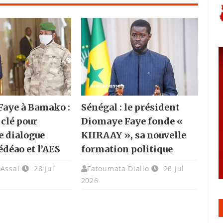
aye à Bamako :
Sénégal : le président
 clé pour
Diomaye Faye fonde «
e dialogue
KIIRAAY », sa nouvelle
édéao et l’AES
formation politique
 Assal
28 Jul
Fatoumata Diallo
26 Jul
2026