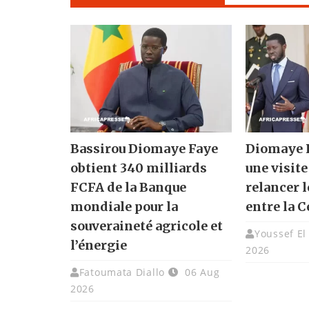
Bassirou Diomaye Faye
Diomaye F
obtient 340 milliards
une visite
FCFA de la Banque
relancer l
mondiale pour la
entre la C
souveraineté agricole et
Youssef El
l’énergie
2026
Fatoumata Diallo
06 Aug
2026