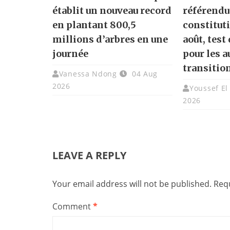
établit un nouveau record
référend
en plantant 800,5
constitut
millions d’arbres en une
août, test
journée
pour les a
transitio
Vanessa Ndong
04 Aug
2026
Youssef El
2026
LEAVE A REPLY
Your email address will not be published.
Requ
Comment
*