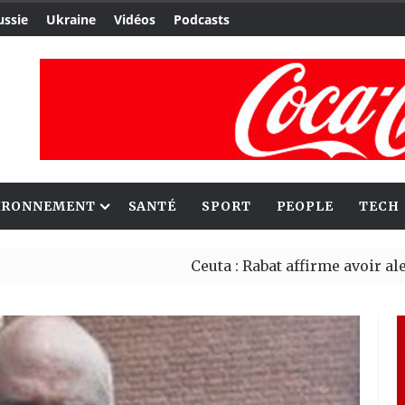
ussie
Ukraine
Vidéos
Podcasts
IRONNEMENT
SANTÉ
SPORT
PEOPLE
TECH
Ceuta : Rabat affirme avoir alerté Madr
Reboisement : l’Éthiopie établit un no