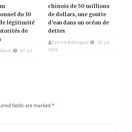
um
chinois de 50 millions
ionnel du 30
de dollars, une goutte
 de légitimité
d’eau dans un océan de
utorités de
dettes
n
Patrick Babingwa
07 Jul
2026
 Assal
07 Jul
ired fields are marked
*