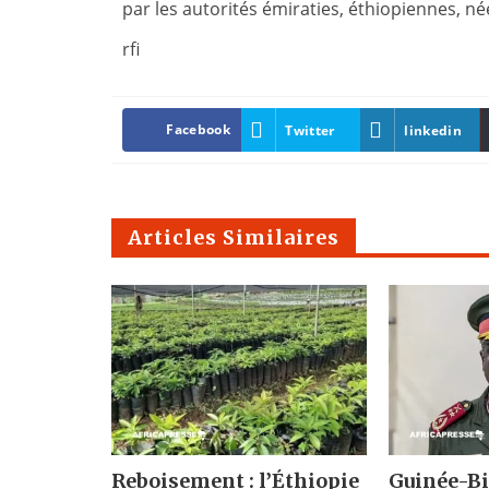
par les autorités émiraties, éthiopiennes, n
rfi
Facebook
Twitter
linkedin
Articles Similaires
Reboisement : l’Éthiopie
Guinée-Bis