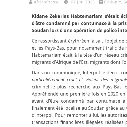
AfricaPresse
07 Jan 2023
Éthiopie
,
S
Kidane Zekarias Habtemariam s’était éc
d’être condamné par contumace à la prison
Soudan lors d’une opération de police int
Ce ressortissant érythréen faisait l’objet de
et les Pays-Bas, pour notamment trafic de m
Habtemariam était à la tête d’un réseau cr
migrants d’Afrique de l’Est, migrants dont l’o
Dans un communiqué, Interpol le décrit 
particulièrement cruel et violent des migrant
criminel le plus recherché aux Pays-Bas, 
Appréhendé une première fois en 2020 en Ét
avant d’être condamné par contumace à 
finalement été localisé au Soudan grâce au t
d’Interpol. Pour remonter à lui, les autori
transactions financières illégales réalisées 