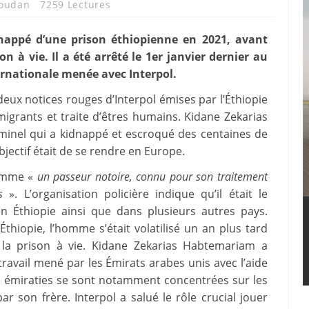
oudan
7259 Lectures
happé d’une prison éthiopienne en 2021, avant
 à vie. Il a été arrêté le 1er janvier dernier au
ernationale menée avec Interpol.
 deux notices rouges d’Interpol émises par l’Éthiopie
igrants et traite d’êtres humains. Kidane Zekarias
iminel qui a kidnappé et escroqué des centaines de
bjectif était de se rendre en Europe.
comme «
un passeur notoire, connu pour son traitement
s
». L’organisation policière indique qu’il était le
en Éthiopie ainsi que dans plusieurs autres pays.
hiopie, l’homme s’était volatilisé un an plus tard
la prison à vie. Kidane Zekarias Habtemariam a
ravail mené par les Émirats arabes unis avec l’aide
tés émiraties se sont notamment concentrées sur les
par son frère. Interpol a salué le rôle crucial jouer