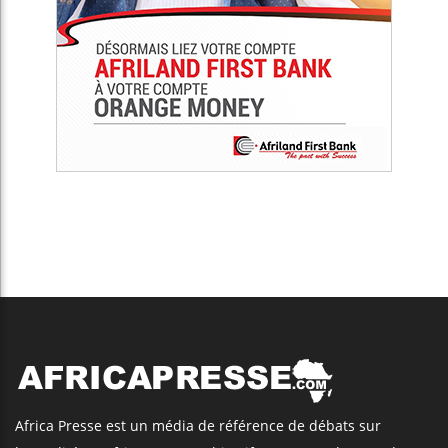
Africa Presse est un média de référence de débats sur
l’actualité en Afrique. Notre objectif est non seulement de
connecter l’Afrique au reste du monde, mais d’établir un
moyen de communication simple et efficace, et ainsi
promouvoir la diversité du continent sur tous les plans de
l'actualité.
Articles Récents
Trump nomme une nouvelle vague
d’ambassadeurs pour renforcer la
présence américaine en Afrique
Les jeunes Africains retrouvent
confiance dans l’économie, mais
trois grands marchés restent à la
traîne