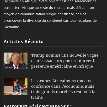
Retrouvez AfricaPresse Sur :
©
Africa Presse
, tous droits réservés
Webmail
|
Publicité
| Mentions Legales |
À propos
|
Équipe
|
Podcast
|
ChatGPT
|
Contact