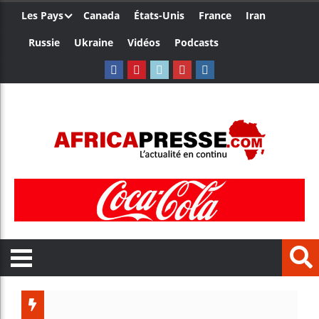
Les Pays
Canada
États-Unis
France
Iran
Russie
Ukraine
Vidéos
Podcasts
Trump nom