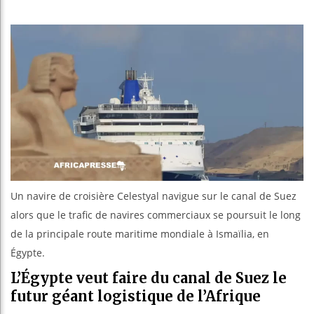
Les jeunes
Guinée : 
Réforme él
Bénin : Pa
Un navire de croisière Celestyal navigue sur le canal de Suez
alors que le trafic de navires commerciaux se poursuit le long
de la principale route maritime mondiale à Ismaïlia, en
Égypte.
L’Égypte veut faire du canal de Suez le
futur géant logistique de l’Afrique