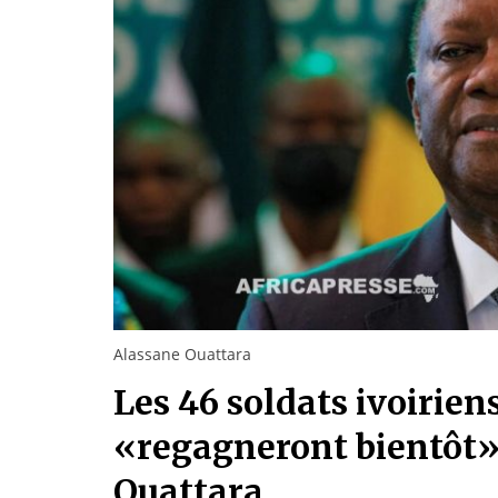
Alassane Ouattara
Les 46 soldats ivoirie
«regagneront bientôt» l
Ouattara