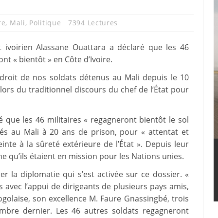
re
,
Mali
,
Politique
7394 Lectures
t ivoirien Alassane Ouattara a déclaré que les 46
t « bientôt » en Côte d’Ivoire.
droit de nos soldats détenus au Mali depuis le 10
n lors du traditionnel discours du chef de l’État pour
 que les 46 militaires « regagneront bientôt le sol
és au Mali à 20 ans de prison, pour « attentat et
nte à la sûreté extérieure de l’État ». Depuis leur
rme qu’ils étaient en mission pour les Nations unies.
er la diplomatie qui s’est activée sur ce dossier. «
 avec l’appui de dirigeants de plusieurs pays amis,
golaise, son excellence M. Faure Gnassingbé, trois
mbre dernier. Les 46 autres soldats regagneront