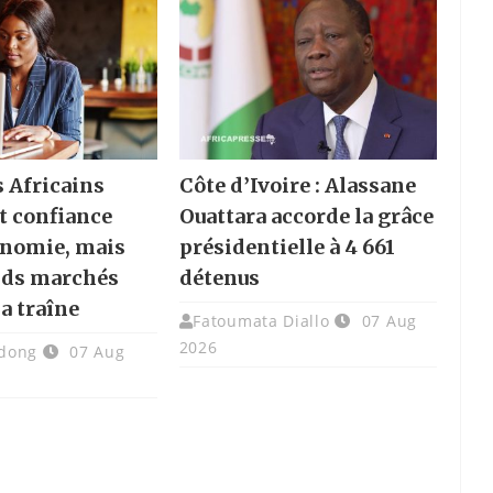
s Africains
Côte d’Ivoire : Alassane
t confiance
Ouattara accorde la grâce
onomie, mais
présidentielle à 4 661
nds marchés
détenus
la traîne
Fatoumata Diallo
07 Aug
2026
dong
07 Aug