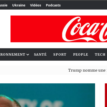
ussie
Ukraine
Vidéos
Podcasts
IRONNEMENT
SANTÉ
SPORT
PEOPLE
TECH
Trump nomme une nouvell
Bénin : Patrice Talon élu