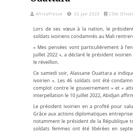
AfricaPresse
02 Jan 2023
Côte D’Ivoi
Lors de ses vœux à la nation, le présiden
soldats ivoiriens condamnés au Mali rentreron
« Mes pensées vont particulièrement à l’en
juillet 2022 », a déclaré le président ivoirie
le réveillon.
Ce samedi soir, Alassane Ouattara a indiqué
ivoirien ». Les 46 soldats ont été condamn
complot contre le gouvernement » et « attei
interpellation le 10 juillet 2022, Abidjan affi
Le président ivoirien en a profité pour salu
Grâce aux actions diplomatiques entreprises
notamment le président de la République to
soldats femmes ont été libérées en septe