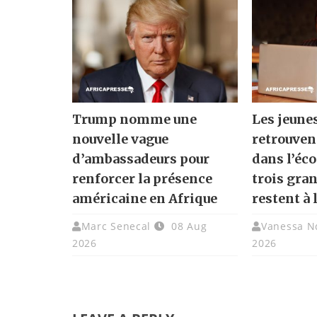
Trump nomme une
Les jeune
nouvelle vague
retrouven
d’ambassadeurs pour
dans l’éc
renforcer la présence
trois gra
américaine en Afrique
restent à 
Marc Senecal
08 Aug
Vanessa N
2026
2026