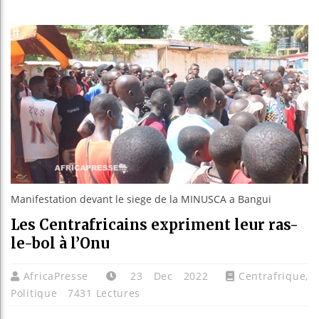
Bassirou D
Côte d’Ivo
Tunisie : 
Ceuta : Ra
Manifestation devant le siege de la MINUSCA a Bangui
Les Centrafricains expriment leur ras-
le-bol à l’Onu
AfricaPresse
23 Dec 2022
Centrafrique
,
Politique
7431 Lectures