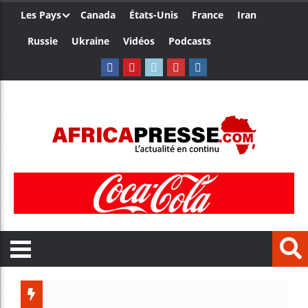
Les Pays
Canada
États-Unis
France
Iran
Russie
Ukraine
Vidéos
Podcasts
Le Camerou