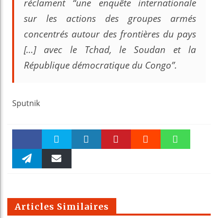
réclament “une enquête internationale
sur les actions des groupes armés
concentrés autour des frontières du pays
[…] avec le Tchad, le Soudan et la
République démocratique du Congo”.
Sputnik
Faceboo
Twitter
linkedin
Pinteres
Reddit
WhatsAp
k
Telegra
Email
t
pt
m
Articles Similaires