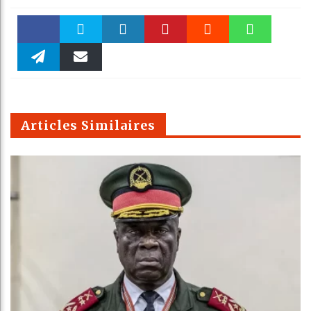
Faceboo
Twitter
linkedin
Pinteres
Reddit
WhatsAp
k
Telegra
Email
t
pt
m
Articles Similaires