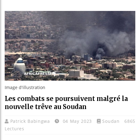
Bassiro
Côte d’I
Tunisie
Ceuta : 
Image d'illustration
Les combats se poursuivent malgré la
nouvelle trêve au Soudan
Patrick Babingwa
04 May 2023
Soudan
6865
Lectures