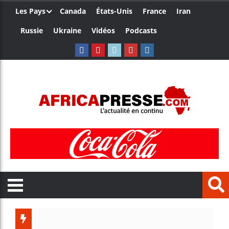
Les Pays
Canada
États-Unis
France
Iran
Russie
Ukraine
Vidéos
Podcasts
Le Camer