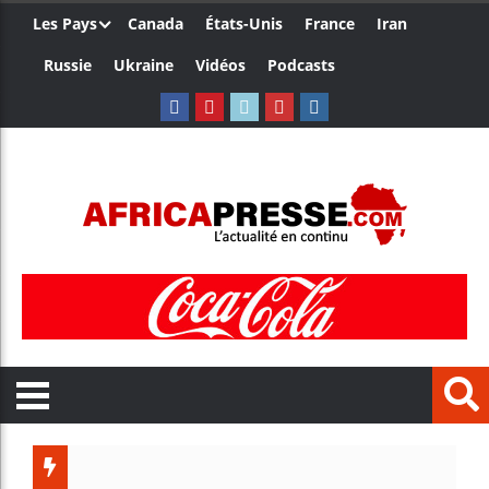
Les Pays
Canada
États-Unis
France
Iran
Russie
Ukraine
Vidéos
Podcasts
Les jeun