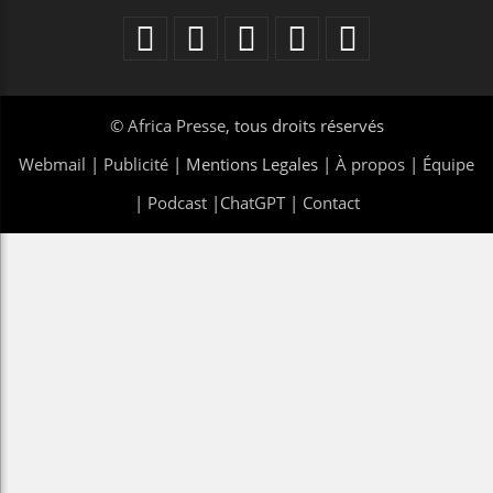
©
Africa Presse
, tous droits réservés
Webmail
|
Publicité
| Mentions Legales |
À propos
|
Équipe
|
Podcast
|
ChatGPT
|
Contact