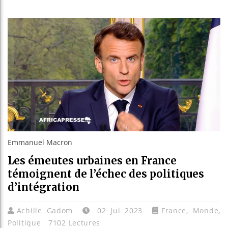
Guinée :
Réforme é
Bénin : 
Aliko Da
Emmanuel Macron
Les émeutes urbaines en France
témoignent de l’échec des politiques
d’intégration
Achille Gadom
02 Jul 2023
France
,
Monde
,
Politique
7102 Lectures