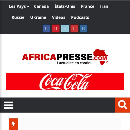
Les Pays
Canada
États-Unis
France
Iran
Russie
Ukraine
Vidéos
Podcasts
Côte d’Ivo