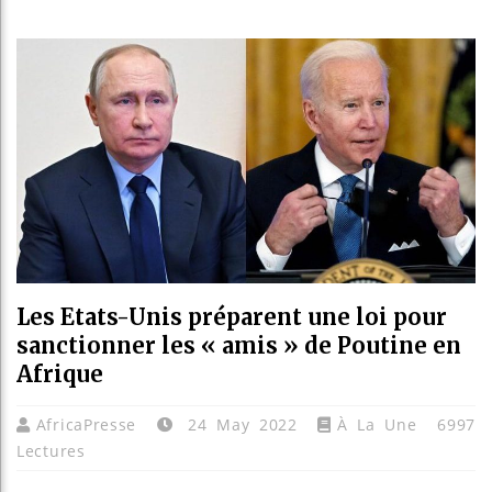
Réforme él
Bénin : Pa
Aliko Dang
Les Etats-Unis préparent une loi pour
sanctionner les « amis » de Poutine en
Afrique
AfricaPresse
24 May 2022
À La Une
6997
Lectures