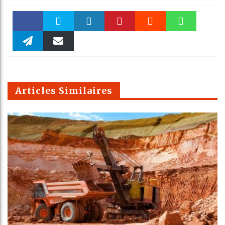
Faceboo
Twitter
linkedin
Pinteres
Reddit
WhatsAp
k
Telegra
Email
t
pt
m
Articles Similaires