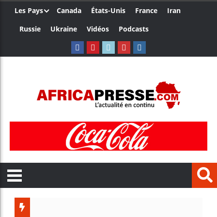
Les Pays
Canada
États-Unis
France
Iran
Russie
Ukraine
Vidéos
Podcasts
Le Camer