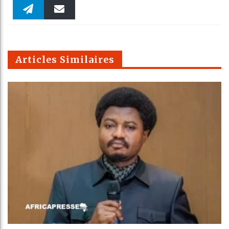
Faceboo
Twitter
linkedin
Pinteres
Reddit
WhatsAp
k
Telegra
Email
t
pt
m
Articles Similaires