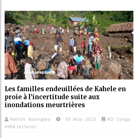
Bassirou
Côte d’I
Tunisie 
Ceuta : 
Les familles endeuillées de Kahele en
proie à l’incertitude suite aux
inondations meurtrières
Patrick Babingwa
30 May 2023
RD Congo
6904 Lectures