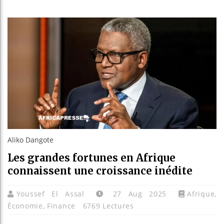
Guinée :
Réforme 
Bénin : 
Aliko Da
Aliko Dangote
Les grandes fortunes en Afrique
connaissent une croissance inédite
Youssef El Assal
27 Aug 2025
Afrique
,
Économie
,
Finance
6769 Lectures