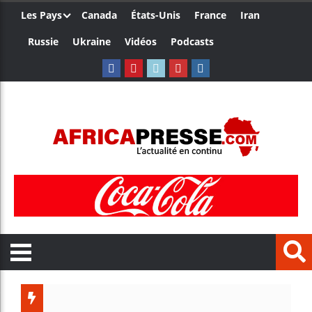
Les Pays
Canada
États-Unis
France
Iran
Russie
Ukraine
Vidéos
Podcasts
Les jeun