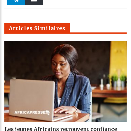
Twitter
linkedin
Pinteres
Reddit
WhatsAp
k
Telegra
Email
t
pt
m
Articles Similaires
Les jeunes Africains retrouvent confiance