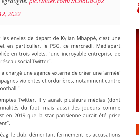
 égratigné.
pic.twitter.com/wCsidGdOp2
12, 2022
 les envies de départ de Kylian Mbappé, c’est une
et en particulier, le PSG, ce mercredi. Mediapart
iée en trois volets, “une incroyable entreprise de
réseau social Twitter”.
SG a chargé une agence externe de créer une ‘armée’
mpagnes violentes et ordurières, notamment contre
ootball.”
omptes Twitter, il y aurait plusieurs médias (dont
sonnalités du foot, mais aussi des joueurs comme
t en 2019 que la star parisienne aurait été prise
ent”.
éagi le club, démentant fermement les accusations