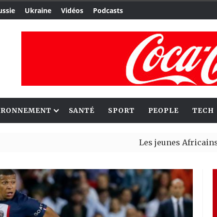
ussie
Ukraine
Vidéos
Podcasts
IRONNEMENT
SANTÉ
SPORT
PEOPLE
TECH
Les jeunes Africains retrouven
Aliko Dangote et Mark Carney 