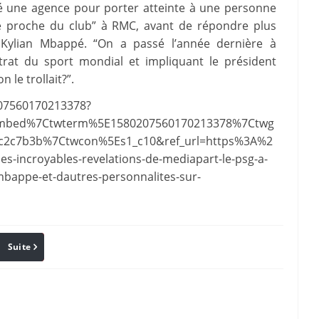
té une agence pour porter atteinte à une personne
ce proche du club” à RMC, avant de répondre plus
 Kylian Mbappé. “On a passé l’année dernière à
rat du sport mondial et impliquant le président
le trollait?”.
207560170213378?
embed%7Ctwterm%5E1580207560170213378%7Ctwg
c2c7b3b%7Ctwcon%5Es1_c10&ref_url=https%3A%2
-incroyables-revelations-de-mediapart-le-psg-a-
bappe-et-dautres-personnalites-sur-
Suite
Pinterest
Reddit
Email