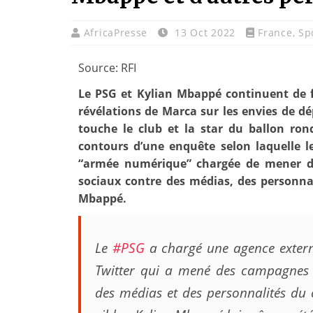
AfricaPresse
13 Oct 2022
France
,
Sp
Source: RFI
Le PSG et Kylian Mbappé continuent de fa
révélations de Marca sur les envies de dé
touche le club et la star du ballon ron
contours d’une enquête selon laquelle l
“armée numérique” chargée de mener d
sociaux contre des médias, des personna
Mbappé.
Le
#PSG
a chargé une agence extern
Twitter qui a mené des campagnes 
des médias et des personnalités du c