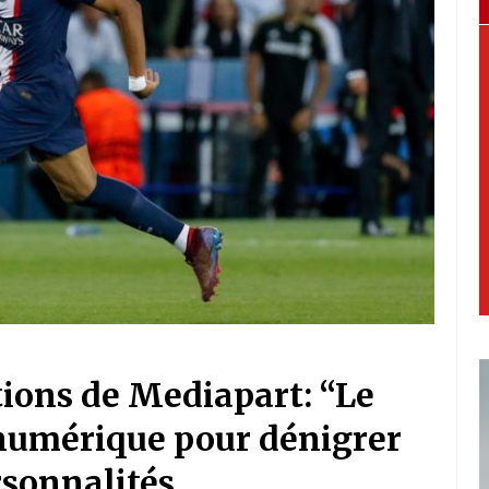
tions de Mediapart: “Le
numérique pour dénigrer
rsonnalités