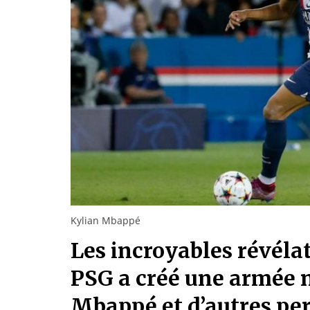
Kylian Mbappé
Les incroyables révéla
PSG a créé une armée 
Mbappé et d’autres pe