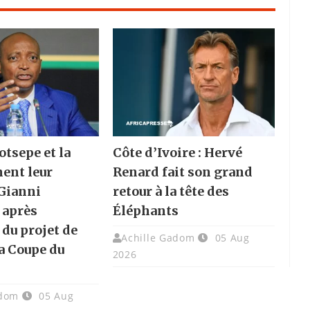
otsepe et la
Côte d’Ivoire : Hervé
hent leur
Renard fait son grand
 Gianni
retour à la tête des
 après
Éléphants
 du projet de
Achille Gadom
05 Aug
la Coupe du
2026
adom
05 Aug