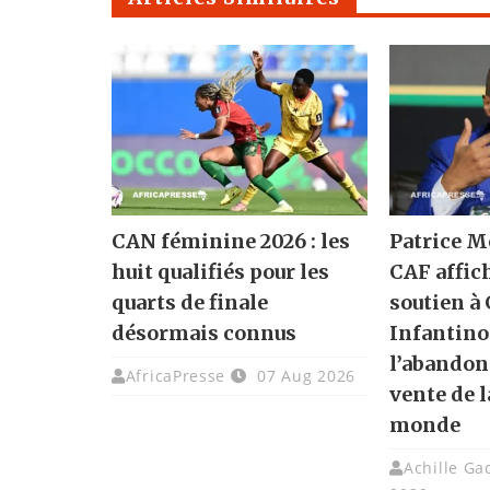
CAN féminine 2026 : les
Patrice M
huit qualifiés pour les
CAF affic
quarts de finale
soutien à
désormais connus
Infantino
l’abandon
AfricaPresse
07 Aug 2026
vente de 
monde
Achille G