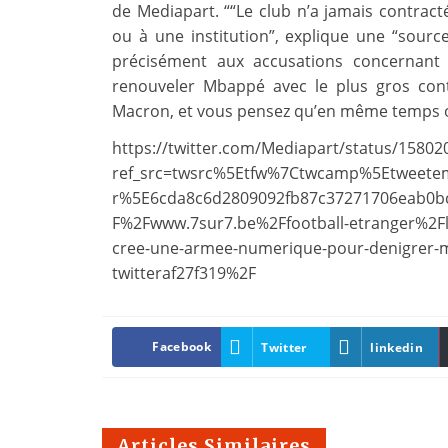
de Mediapart. ““Le club n’a jamais contrac
ou à une institution”, explique une “sour
précisément aux accusations concernant
renouveler Mbappé avec le plus gros cont
Macron, et vous pensez qu’en même temps on 
https://twitter.com/Mediapart/status/1580
ref_src=twsrc%5Etfw%7Ctwcamp%5Etweet
r%5E6cda8c6d2809092fb87c37271706eab0b
F%2Fwww.7sur7.be%2Ffootball-etranger%2Fles
cree-une-armee-numerique-pour-denigrer-m
twitteraf27f319%2F
Facebook
Twitter
linkedin
Articles Similaires