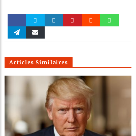
Faceboo
Twitter
linkedin
Pinteres
Reddit
WhatsAp
k
Telegra
Email
t
pt
m
Articles Similaires