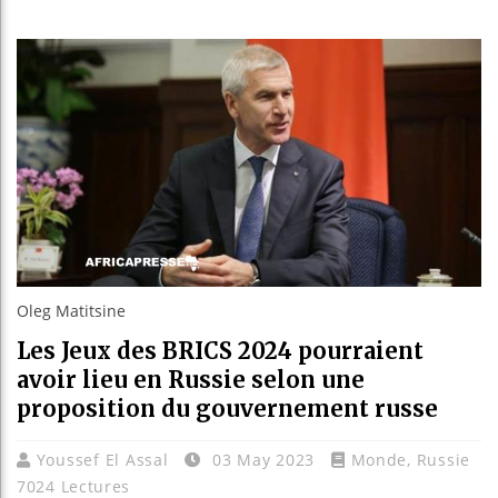
Les jeu
Guinée
Réforme
Bénin :
Oleg Matitsine
Les Jeux des BRICS 2024 pourraient
avoir lieu en Russie selon une
proposition du gouvernement russe
Youssef El Assal
03 May 2023
Monde
,
Russie
7024 Lectures