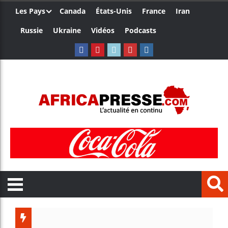
Les Pays
Canada
États-Unis
France
Iran
Russie
Ukraine
Vidéos
Podcasts
Trump 