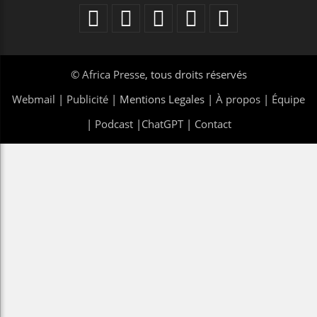
©
Africa Presse
, tous droits réservés
Webmail
|
Publicité
| Mentions Legales |
À propos
|
Équipe
|
Podcast
|
ChatGPT
|
Contact