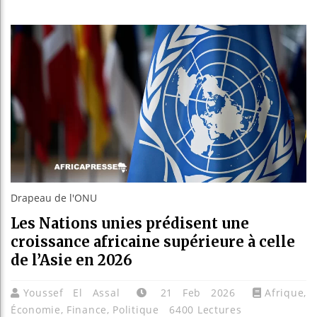
Guinée
Réforme
Bénin 
Aliko 
Drapeau de l'ONU
Les Nations unies prédisent une
croissance africaine supérieure à celle
de l’Asie en 2026
Youssef El Assal
21 Feb 2026
Afrique
,
Économie
,
Finance
,
Politique
6400 Lectures