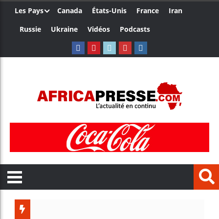
Les Pays
Canada
États-Unis
France
Iran
Russie
Ukraine
Vidéos
Podcasts
Les je