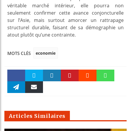
véritable marché intérieur, elle pourra non
seulement confirmer cette avance conjoncturelle
sur l’Asie, mais surtout amorcer un rattrapage
structurel durable, faisant de sa démographie un
atout plutôt qu’une contrainte.
economie
MOTS CLÉS
Faceboo
Twitter
linkedin
Pinteres
Reddit
WhatsAp
k
Telegra
Email
t
pt
m
Articles Similaires