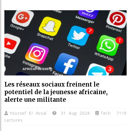
Les j
Guiné
Réform
Bénin 
Les réseaux sociaux freinent le
potentiel de la jeunesse africaine,
alerte une militante
Youssef El Assal
31 Aug 2024
Tech
7119
Lectures