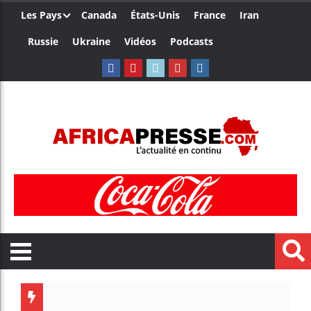
Les Pays
Canada
États-Unis
France
Iran
Russie
Ukraine
Vidéos
Podcasts
Trump