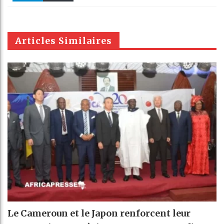
k
Telegra
Email
t
pt
m
Articles Similaires
Le Cameroun et le Japon renforcent leur