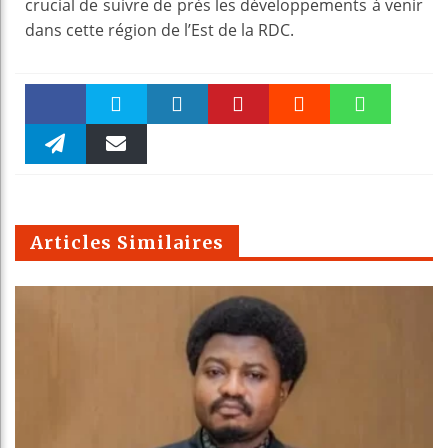
crucial de suivre de près les développements à venir
dans cette région de l’Est de la RDC.
Faceboo
Twitter
linkedin
Pinteres
Reddit
WhatsAp
k
Telegra
Email
t
pt
m
Articles Similaires