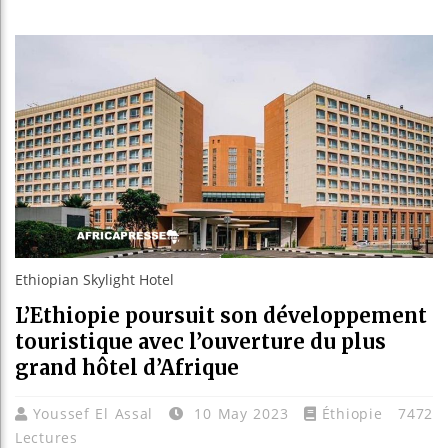
Réparati
Canada :
Reboisem
Ethiopian Skylight Hotel
L’Ethiopie poursuit son développement
touristique avec l’ouverture du plus
grand hôtel d’Afrique
Youssef El Assal
10 May 2023
Éthiopie
7472
Lectures