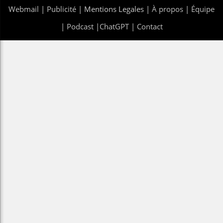
Webmail
|
Publicité
| Mentions Legales |
À propos
|
Équipe
|
Podcast
|
ChatGPT
|
Contact