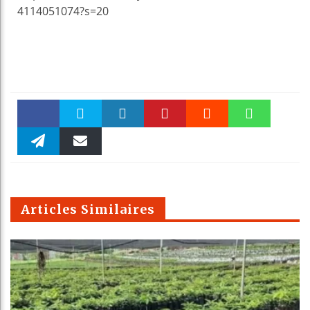
4114051074?s=20
Faceboo
Twitter
linkedin
Pinteres
Reddit
WhatsAp
k
Telegra
Email
t
pt
m
Articles Similaires