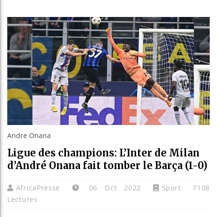
Réparations 
Canada : Tr
Reboisement
Andre Onana
Ligue des champions: L’Inter de Milan
d’André Onana fait tomber le Barça (1-0)
AfricaPresse
06 Oct 2022
Sport
7108
Lectures