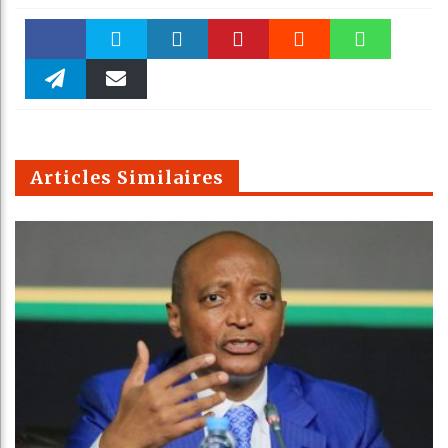
Faceboo
Twitter
linkedin
Pinteres
Reddit
WhatsAp
k
Telegra
Email
t
pt
m
Articles Similaires