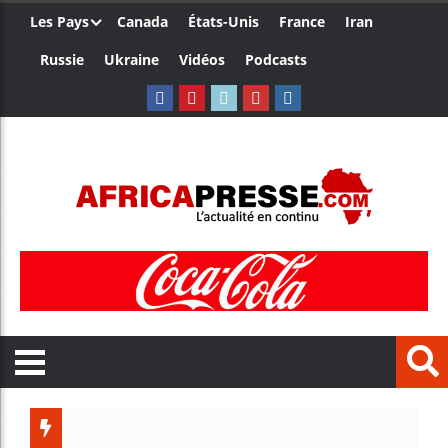
Les Pays
Canada
États-Unis
France
Iran
Russie
Ukraine
Vidéos
Podcasts
Ceuta : Raba