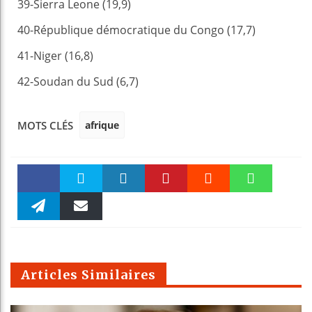
39-Sierra Leone (19,9)
40-République démocratique du Congo (17,7)
41-Niger (16,8)
42-Soudan du Sud (6,7)
afrique
MOTS CLÉS
Faceboo
Twitter
linkedin
Pinteres
Reddit
WhatsAp
k
Telegra
Email
t
pt
m
Articles Similaires