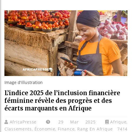
Les jeunes Af
Guinée : Nimb
Réforme électo
Bénin : Patric
Image d'illustration
L’indice 2025 de l’inclusion financière
féminine révèle des progrès et des
écarts marquants en Afrique
AfricaPresse
29 Mar 2025
Afrique
,
Classements
,
Économie
,
Finance
,
Rang En Afrique
7414