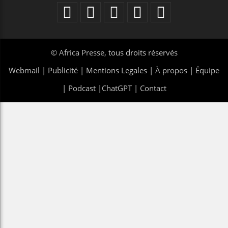
©
Africa Presse
, tous droits réservés
Webmail
|
Publicité
| Mentions Legales |
À propos
|
Équipe
|
Podcast
|
ChatGPT
|
Contact