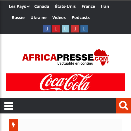
Les Pays
Canada
États-Unis
France
Iran
Russie
Ukraine
Vidéos
Podcasts
Le Cam