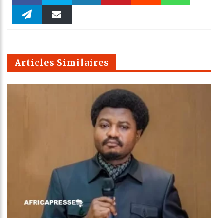
Faceboo
Twitter
linkedin
Pinteres
Reddit
WhatsAp
k
Telegra
Email
t
pt
m
Articles Similaires