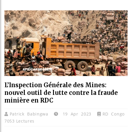
Bassir
Côte d
Tunisi
Ceuta 
L’Inspection Générale des Mines:
nouvel outil de lutte contre la fraude
minière en RDC
Patrick Babingwa
19 Apr 2023
RD Congo
7053 Lectures