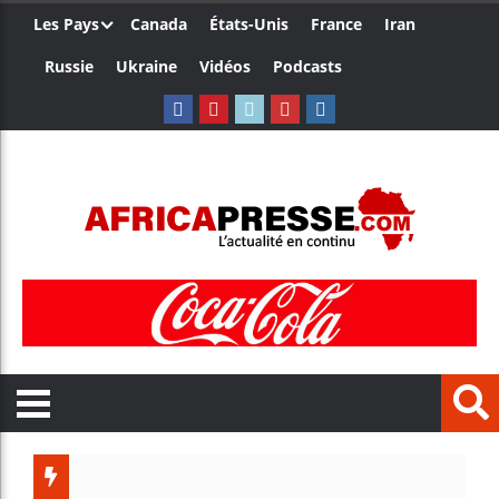
Les Pays
Canada
États-Unis
France
Iran
Russie
Ukraine
Vidéos
Podcasts
Trump no