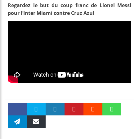
Regardez le but du coup franc de Lionel Messi
pour l’Inter Miami contre Cruz Azul
Faceboo
Twitter
linkedin
Pinteres
Reddit
WhatsAp
k
Telegra
Email
t
pt