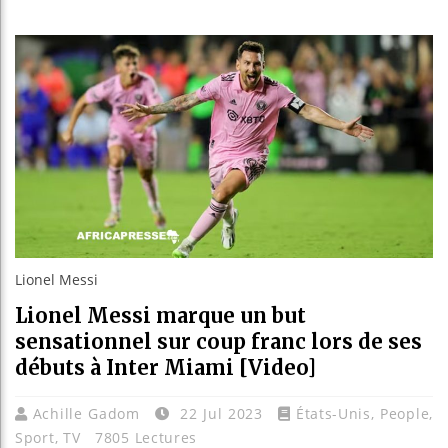
Les jeun
Guinée :
Réforme é
Bénin : 
Lionel Messi
Lionel Messi marque un but
sensationnel sur coup franc lors de ses
débuts à Inter Miami [Video]
Achille Gadom
22 Jul 2023
États-Unis
,
People
,
Sport
,
TV
7805 Lectures