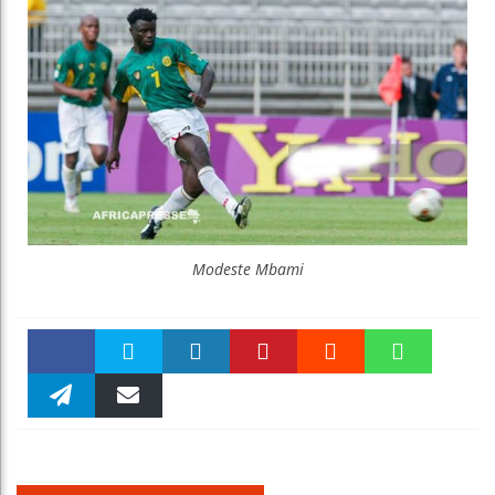
Modeste Mbami
Faceboo
Twitter
linkedin
Pinteres
Reddit
WhatsAp
k
Telegra
Email
t
pt
m