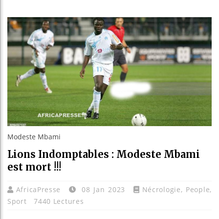
Réparat
Canada
Rebois
Modeste Mbami
Lions Indomptables : Modeste Mbami
est mort !!!
AfricaPresse
08 Jan 2023
Nécrologie
,
People
,
Sport
7440 Lectures