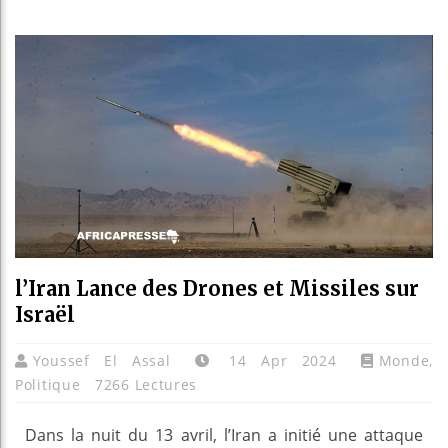
Guinée :
Réforme 
Bénin : 
Aliko Da
l’Iran Lance des Drones et Missiles sur
Israël
Youssef El Assal
14 Apr 2024
Monde
,
Politique
7266 Lectures
Dans la nuit du 13 avril, l’Iran a initié une attaque