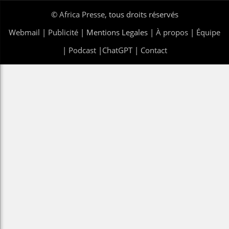
©
Africa Presse
, tous droits réservés
Webmail
|
Publicité
| Mentions Legales |
À propos
|
Équipe
|
Podcast
|
ChatGPT
|
Contact