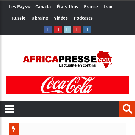
Les Pays
Canada
États-Unis
France
Iran
Russie
Ukraine
Vidéos
Podcasts
Les jeun