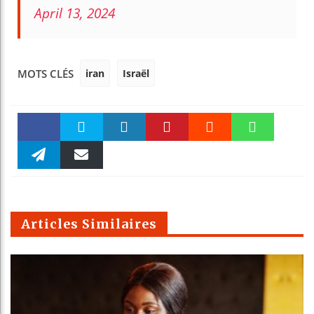
April 13, 2024
iran
Israël
MOTS CLÉS
Faceboo
Twitter
linkedin
Pinteres
Reddit
WhatsAp
k
Telegra
Email
t
pt
m
Articles Similaires