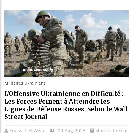
Guinée :
Réforme é
Bénin : 
Aliko Da
Militaires Ukrainiens
L’Offensive Ukrainienne en Difficulté :
Les Forces Peinent à Atteindre les
Lignes de Défense Russes, Selon le Wall
Street Journal
Youssef El Assal
09 Aug 2023
Monde
,
Russie
,