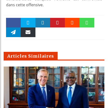
dans cette offensive.
Faceboo
Twitter
linkedin
Pinteres
Reddit
WhatsAp
k
Telegra
Email
t
pt
m
Articles Similaires