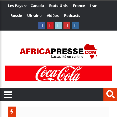
Les Pays
Canada
États-Unis
France
Iran
Russie
Ukraine
Vidéos
Podcasts
Les jeun