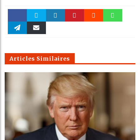
Faceboo
Twitter
linkedin
Pinteres
Reddit
WhatsAp
k
Telegra
Email
t
pt
m
Articles Similaires