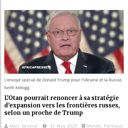
Les jeun
Guinée :
Réforme é
Bénin : 
L'envoyé spécial de Donald Trump pour l'Ukraine et la Russie,
Keith Kellogg
L’Otan pourrait renoncer à sa stratégie
d’expansion vers les frontières russes,
selon un proche de Trump
Marc Senecal
31 May 2025
Monde
,
Politique
,