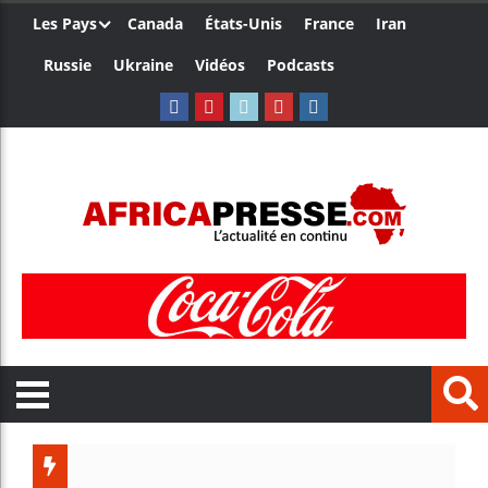
Les Pays
Canada
États-Unis
France
Iran
Russie
Ukraine
Vidéos
Podcasts
Trump no