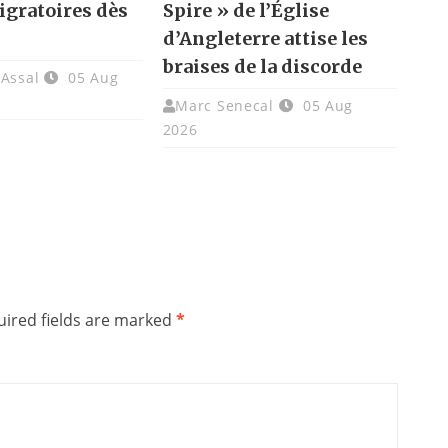
igratoires dès
Spire » de l’Église
d’Angleterre attise les
braises de la discorde
 Assal
05 Aug
Marc Senecal
05 Aug
2026
ired fields are marked
*