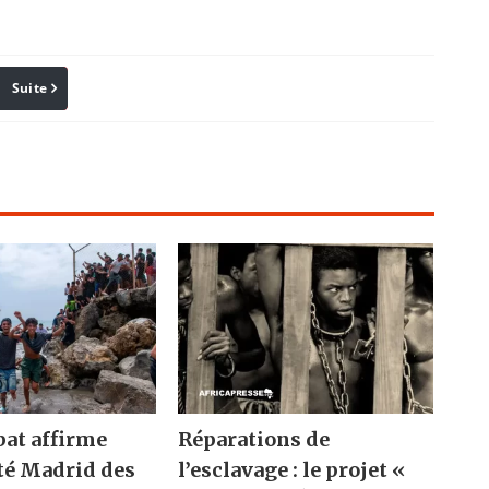
Suite
Pinterest
Reddit
Email
bat affirme
Réparations de
rté Madrid des
l’esclavage : le projet «