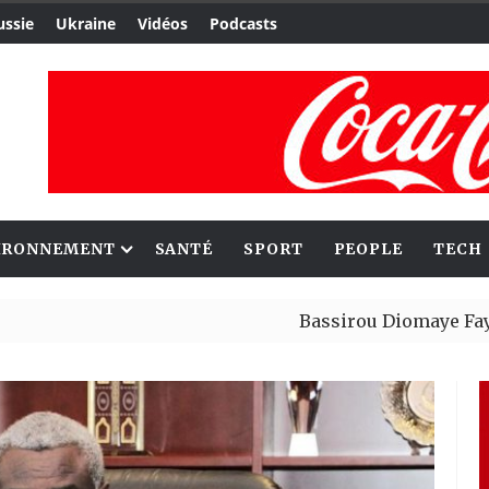
ussie
Ukraine
Vidéos
Podcasts
IRONNEMENT
SANTÉ
SPORT
PEOPLE
TECH
Bassirou Diomaye Faye obtient 3
Canada : Tresor Horimbere, l’un