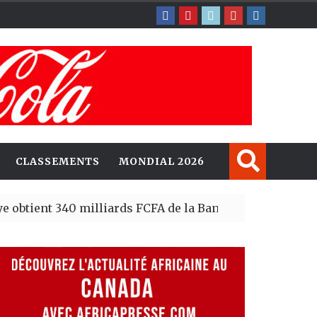
CLASSEMENTS
MONDIAL 2026
40 milliards FCFA de la Banque mondiale pour la souver
 des fugitifs les plus recherchés pour un meurtre au M