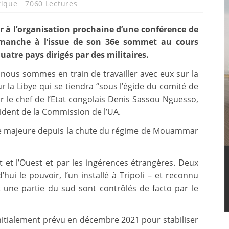
tique
7060 Lectures
er à l’organisation prochaine d’une conférence de
 dimanche à l’issue de son 36e sommet au cours
atre pays dirigés par des militaires.
 nous sommes en train de travailler avec eux sur la
ur la Libye qui se tiendra “sous l’égide du comité de
ar le chef de l’Etat congolais Denis Sassou Nguesso,
ident de la Commission de l’UA.
que majeure depuis la chute du régime de Mouammar
st et l’Ouest et par les ingérences étrangères. Deux
ui le pouvoir, l’un installé à Tripoli – et reconnu
 et une partie du sud sont contrôlés de facto par le
 initialement prévu en décembre 2021 pour stabiliser