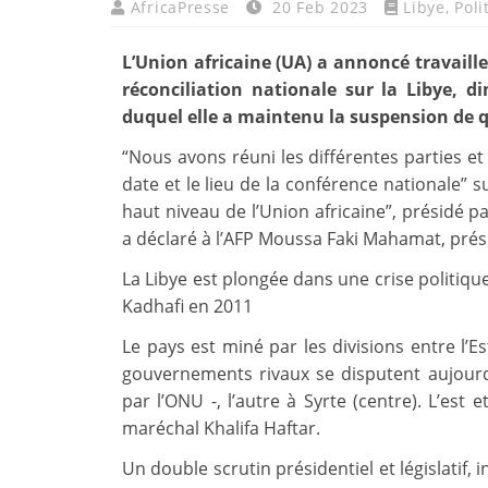
AfricaPresse
20 Feb 2023
Libye
,
Poli
L’Union africaine (UA) a annoncé travaill
réconciliation nationale sur la Libye,
duquel elle a maintenu la suspension de qu
“Nous avons réuni les différentes parties et
date et le lieu de la conférence nationale” s
haut niveau de l’Union africaine”, présidé p
a déclaré à l’AFP Moussa Faki Mahamat, prés
La Libye est plongée dans une crise politi
Kadhafi en 2011
Le pays est miné par les divisions entre l’E
gouvernements rivaux se disputent aujourd’h
par l’ONU -, l’autre à Syrte (centre). L’est
maréchal Khalifa Haftar.
Un double scrutin présidentiel et législatif,