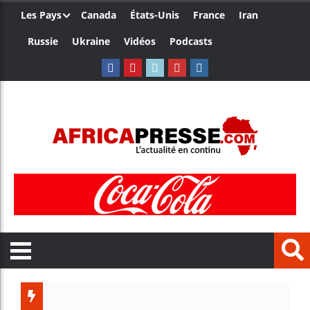
Les Pays
Canada
États-Unis
France
Iran
Russie
Ukraine
Vidéos
Podcasts
Le Camer