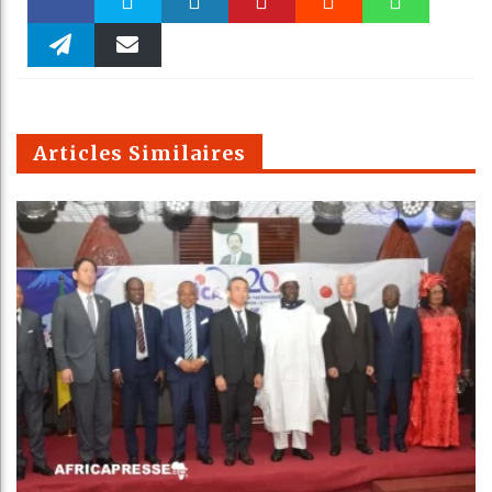
Faceboo
Twitter
linkedin
Pinteres
Reddit
WhatsAp
k
Telegra
Email
t
pt
m
Articles Similaires