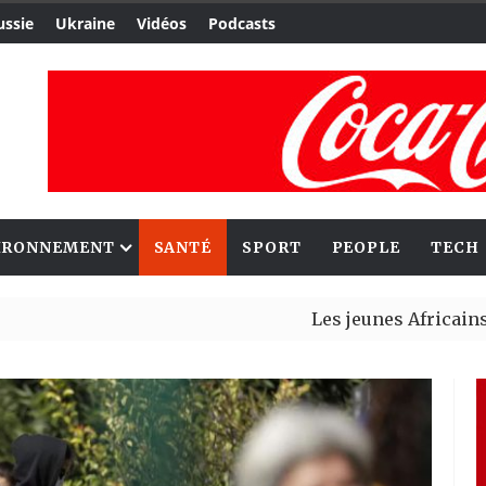
ussie
Ukraine
Vidéos
Podcasts
IRONNEMENT
SANTÉ
SPORT
PEOPLE
TECH
Les jeunes Africains retrouve
Aliko Dangote et Mark Carney 