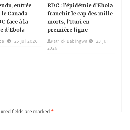
endu, entrée
RDC : l’épidémie d’Ebola
: le Canada
franchit le cap des mille
DC face à la
morts, l’Ituri en
e d’Ebola
première ligne
cal
25 Jul 2026
Patrick Babingwa
23 Jul
2026
ired fields are marked
*