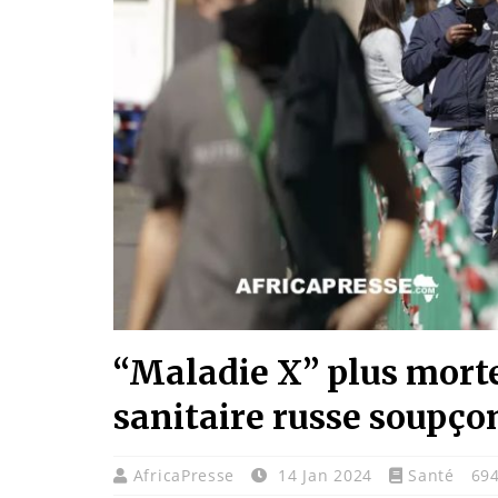
“Maladie X” plus mortel
sanitaire russe soupço
AfricaPresse
14 Jan 2024
Santé
694