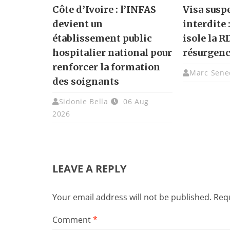
Côte d’Ivoire : l’INFAS
Visa susp
devient un
interdite 
établissement public
isole la R
hospitalier national pour
résurgenc
renforcer la formation
Marc Sene
des soignants
Sidonie Bella
06 Aug
2026
LEAVE A REPLY
Your email address will not be published.
Requ
Comment
*