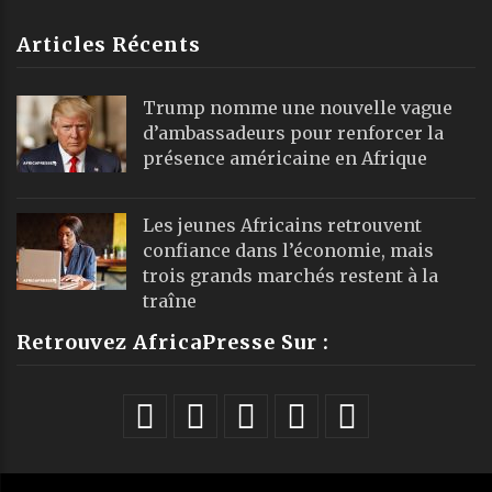
©
Africa Presse
, tous droits réservés
Webmail
|
Publicité
| Mentions Legales |
À propos
|
Équipe
|
Podcast
|
ChatGPT
|
Contact