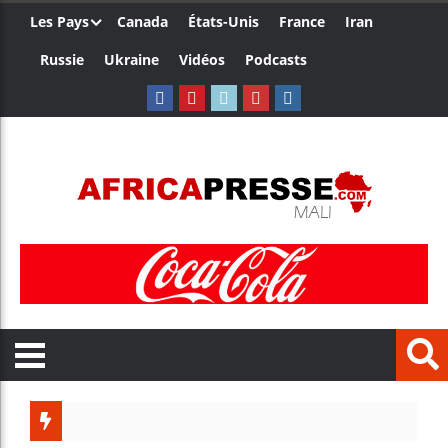
Les Pays
Canada
États-Unis
France
Iran
Russie
Ukraine
Vidéos
Podcasts
Trump nom