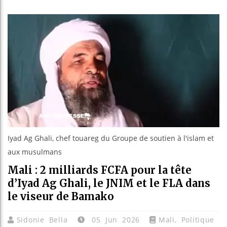
Les jeunes
Guinée : N
Réforme éle
Bénin : Pa
Iyad Ag Ghali, chef touareg du Groupe de soutien à l'islam et
aux musulmans
Mali : 2 milliards FCFA pour la tête
d’Iyad Ag Ghali, le JNIM et le FLA dans
le viseur de Bamako
Sidonie Bella
05 Jun 2026
Mali
,
Politique