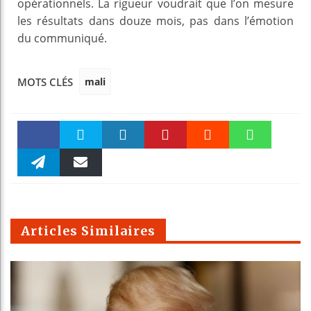
opérationnels. La rigueur voudrait que l’on mesure
les résultats dans douze mois, pas dans l’émotion
du communiqué.
mali
MOTS CLÉS
Faceboo
Twitter
linkedin
Pinteres
Reddit
WhatsAp
k
Telegra
Email
t
pt
m
Articles Similaires