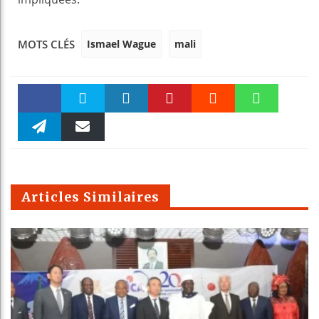
Ismael Wague
mali
MOTS CLÉS
Faceboo
Twitter
linkedin
Pinteres
Reddit
WhatsAp
k
Telegra
Email
t
pt
m
Articles Similaires