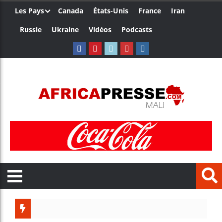
Les Pays
Canada
États-Unis
France
Iran
Russie
Ukraine
Vidéos
Podcasts
Le Camer