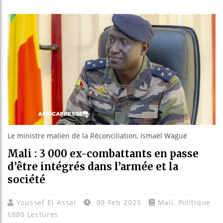
Bassirou
Côte d’I
Tunisie 
Ceuta : 
Le ministre malien de la Réconciliation, Ismaël Wagué
Mali : 3 000 ex-combattants en passe
d’être intégrés dans l’armée et la
société
Youssef El Assal
09 Feb 2025
Mali
,
Politique
6880 Lectures