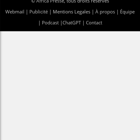
©
Africa Presse
, tous droits réservés
Webmail
|
Publicité
| Mentions Legales |
À propos
|
Équipe
|
Podcast
|
ChatGPT
|
Contact