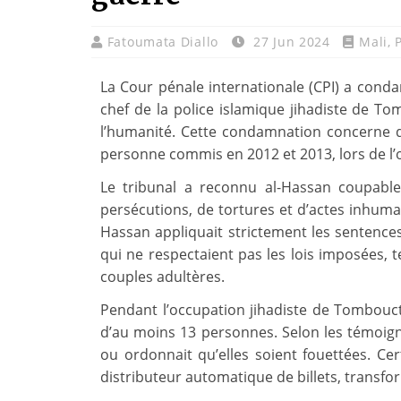
Fatoumata Diallo
27 Jun 2024
Mali
,
La Cour pénale internationale (CPI) a conda
chef de la police islamique jihadiste de T
l’humanité. Cette condamnation concerne des
personne commis en 2012 et 2013, lors de l’
Le tribunal a reconnu al-Hassan coupabl
persécutions, de tortures et d’actes inhumain
Hassan appliquait strictement les sentence
qui ne respectaient pas les lois imposées, t
couples adultères.
Pendant l’occupation jihadiste de Tomboucto
d’au moins 13 personnes. Selon les témoignag
ou ordonnait qu’elles soient fouettées. 
distributeur automatique de billets, transfo