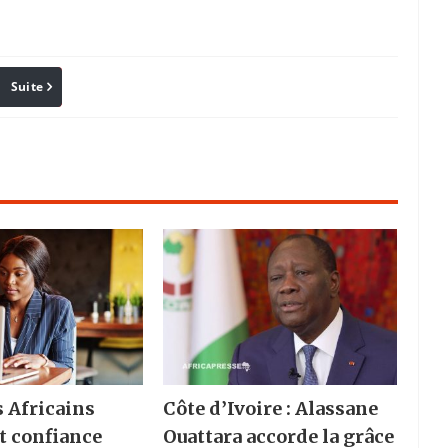
Suite
Pinterest
Reddit
Email
s Africains
Côte d’Ivoire : Alassane
t confiance
Ouattara accorde la grâce