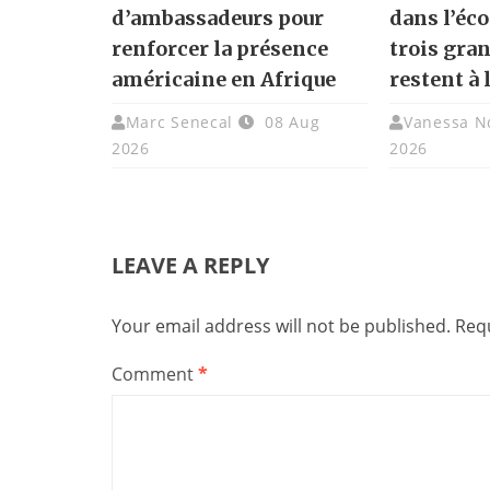
d’ambassadeurs pour
dans l’éc
renforcer la présence
trois gra
américaine en Afrique
restent à 
Marc Senecal
08 Aug
Vanessa N
2026
2026
LEAVE A REPLY
Your email address will not be published.
Requ
Comment
*