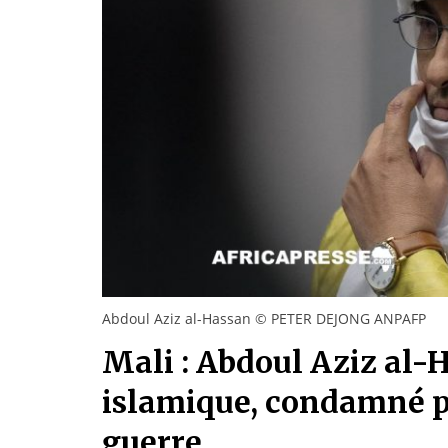
Abdoul Aziz al-Hassan © PETER DEJONG ANPAFP
Mali : Abdoul Aziz al-H
islamique, condamné pa
guerre