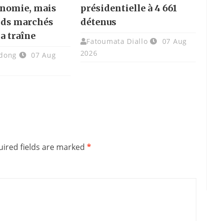
onomie, mais
présidentielle à 4 661
nds marchés
détenus
la traîne
Fatoumata Diallo
07 Aug
2026
dong
07 Aug
ired fields are marked
*