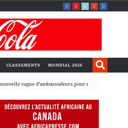
CLASSEMENTS
MONDIAL 2026
ague d’ambassadeurs pour renforcer la présence amér
sident du tout premier Sénat issu de la réforme constit