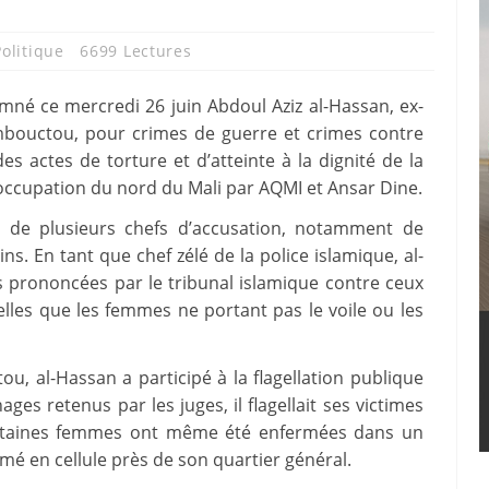
Politique
6699 Lectures
mné ce mercredi 26 juin Abdoul Aziz al-Hassan, ex-
ombouctou, pour crimes de guerre et crimes contre
 actes de torture et d’atteinte à la dignité de la
occupation du nord du Mali par AQMI et Ansar Dine.
e de plusieurs chefs d’accusation, notamment de
s. En tant que chef zélé de la police islamique, al-
s prononcées par le tribunal islamique contre ceux
elles que les femmes ne portant pas le voile ou les
u, al-Hassan a participé à la flagellation publique
es retenus par les juges, il flagellait ses victimes
Certaines femmes ont même été enfermées dans un
rmé en cellule près de son quartier général.