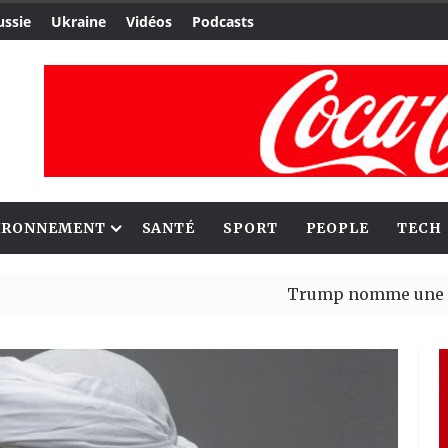
ussie
Ukraine
Vidéos
Podcasts
IRONNEMENT
SANTÉ
SPORT
PEOPLE
TECH
Trump nomme une nouvelle v
Bénin : Patrice Talon élu pré