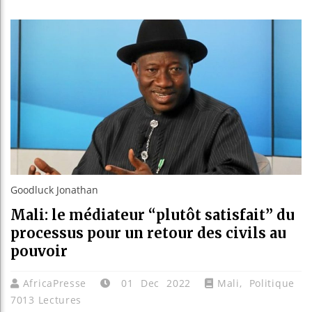
Les jeun
Guinée :
Réforme 
Bénin : 
Goodluck Jonathan
Mali: le médiateur “plutôt satisfait” du
processus pour un retour des civils au
pouvoir
AfricaPresse
01 Dec 2022
Mali
,
Politique
7013 Lectures