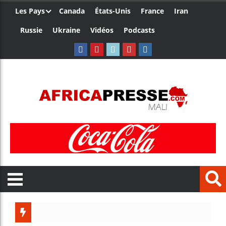
Les Pays
Canada
États-Unis
France
Iran
Russie
Ukraine
Vidéos
Podcasts
Trump n