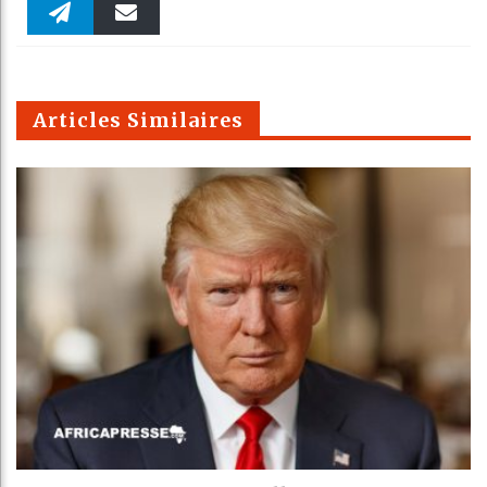
Faceboo
Twitter
linkedin
Pinteres
Reddit
WhatsAp
k
Telegra
Email
t
pt
m
Articles Similaires