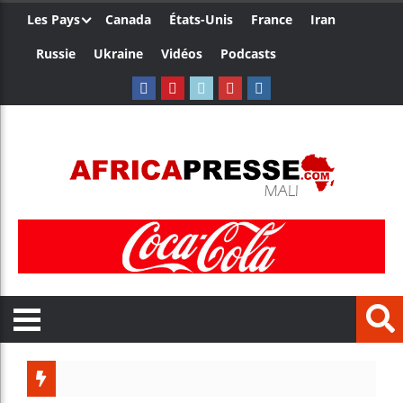
Les Pays
Canada
États-Unis
France
Iran
Russie
Ukraine
Vidéos
Podcasts
Trump no