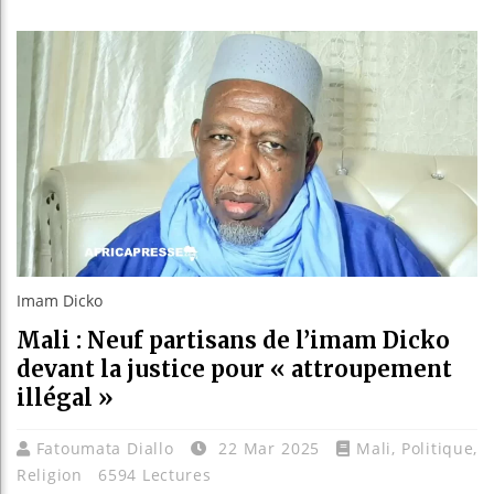
Les jeun
Guinée :
Réforme é
Bénin : 
Imam Dicko
Mali : Neuf partisans de l’imam Dicko
devant la justice pour « attroupement
illégal »
Fatoumata Diallo
22 Mar 2025
Mali
,
Politique
,
Religion
6594 Lectures