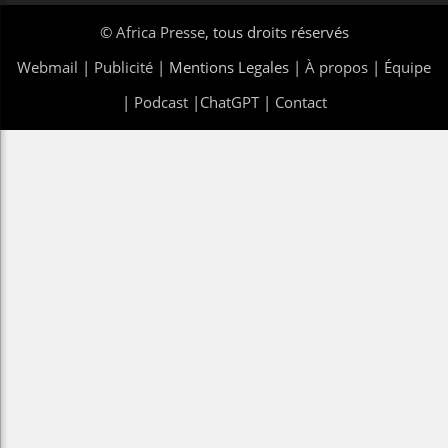
©
Africa Presse
, tous droits réservés
Webmail
|
Publicité
| Mentions Legales |
À propos
|
Équipe
|
Podcast
|
ChatGPT
|
Contact