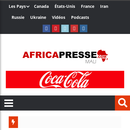
Les Pays
Canada
États-Unis
France
Iran
Russie
Ukraine
Vidéos
Podcasts
Les jeun