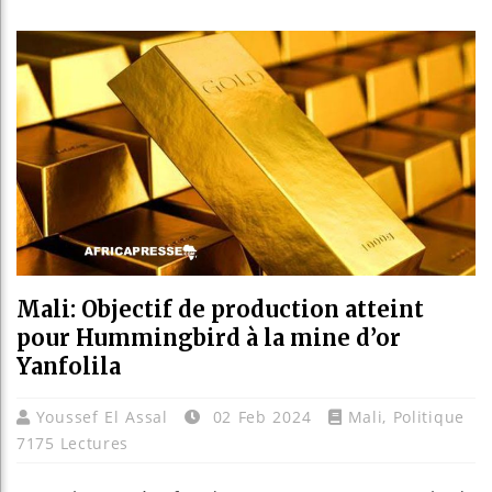
Guinée :
Réforme 
Bénin : 
Aliko Da
Mali: Objectif de production atteint
pour Hummingbird à la mine d’or
Yanfolila
Youssef El Assal
02 Feb 2024
Mali
,
Politique
7175 Lectures