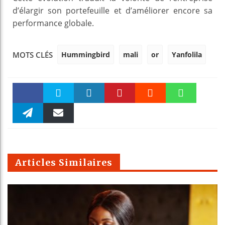
d’élargir son portefeuille et d’améliorer encore sa
performance globale.
Hummingbird
mali
or
Yanfolila
MOTS CLÉS
Faceboo
Twitter
linkedin
Pinteres
Reddit
WhatsAp
k
Telegra
Email
t
pt
m
Articles Similaires