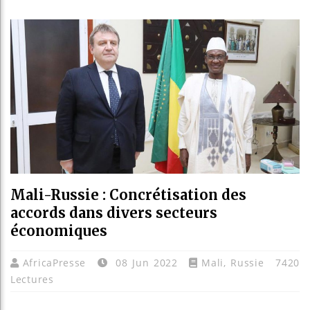
Réparati
Canada 
Reboisem
Mali-Russie : Concrétisation des
accords dans divers secteurs
économiques
AfricaPresse
08 Jun 2022
Mali
,
Russie
7420
Lectures