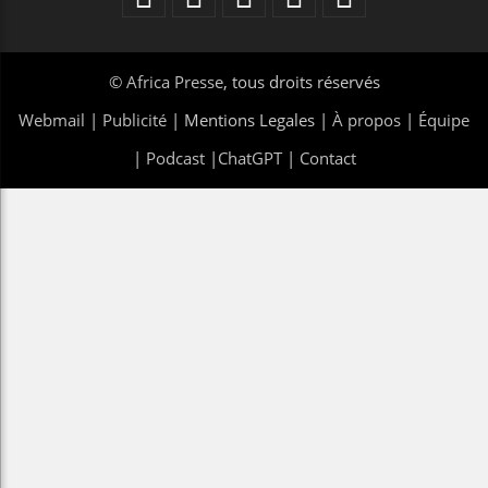
©
Africa Presse
, tous droits réservés
Webmail
|
Publicité
| Mentions Legales |
À propos
|
Équipe
|
Podcast
|
ChatGPT
|
Contact