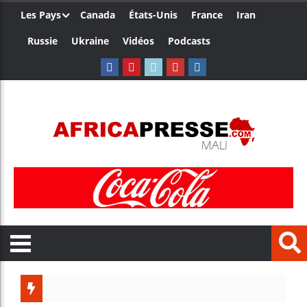
Les Pays
Canada
États-Unis
France
Iran
Russie
Ukraine
Vidéos
Podcasts
Les jeun