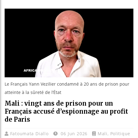
Guinée :
Réforme 
Bénin : 
Aliko Da
Le Français Yann Vezilier condamné à 20 ans de prison pour
atteinte à la sûreté de l’État
Mali : vingt ans de prison pour un
Français accusé d’espionnage au profit
de Paris
Fatoumata Diallo
06 Jun 2026
Mali
,
Politique