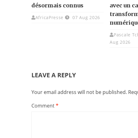
désormais connus
avec un ca
transfor
AfricaPresse
07 Aug 2026
numériqu
Pascale T
Aug 2026
LEAVE A REPLY
Your email address will not be published.
Requ
Comment
*