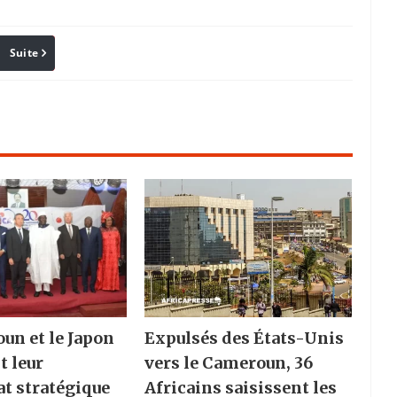
Suite
Pinterest
Reddit
Email
un et le Japon
Expulsés des États-Unis
t leur
vers le Cameroun, 36
at stratégique
Africains saisissent les