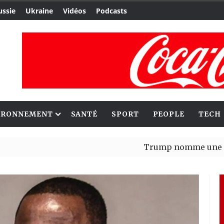
ussie
Ukraine
Vidéos
Podcasts
IRONNEMENT
SANTÉ
SPORT
PEOPLE
TECH
Trump nomme une nouvelle v
Bénin : Patrice Talon élu pré