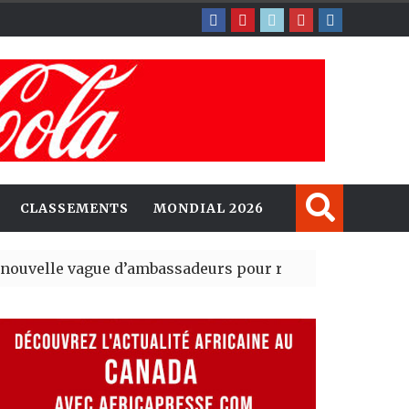
CLASSEMENTS
MONDIAL 2026
ague d’ambassadeurs pour renforcer la présence amér
sident du tout premier Sénat issu de la réforme constit