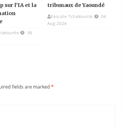
p sur l’IA et la
tribunaux de Yaoundé
mation
Pascale Tchakounte
06
e
Aug 2026
chakounte
06
ired fields are marked
*