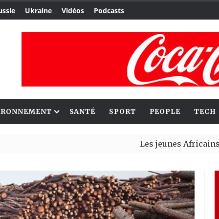
ussie
Ukraine
Vidéos
Podcasts
IRONNEMENT
SANTÉ
SPORT
PEOPLE
TECH
Les jeunes Africains retrouve
Aliko Dangote et Mark Carney 