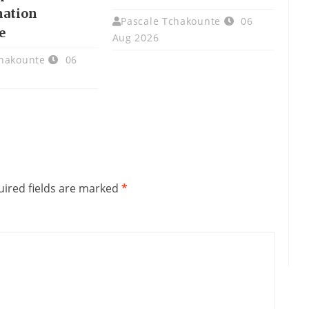
mation
Pascale Tchakounte
06
e
Aug 2026
chakounte
06
ired fields are marked
*