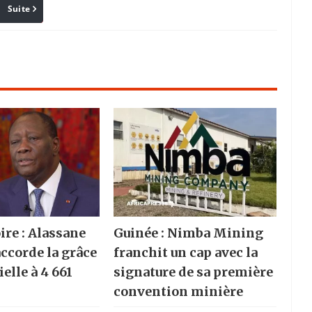
Suite
Pinterest
Reddit
Email
ire : Alassane
Guinée : Nimba Mining
accorde la grâce
franchit un cap avec la
elle à 4 661
signature de sa première
convention minière