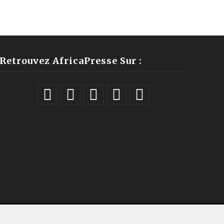
Retrouvez AfricaPresse Sur :
ales |
À propos
|
Équipe
|
Podcast
|
ChatGPT
|
Contact