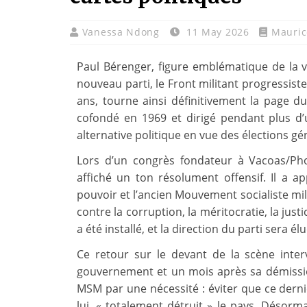
Vanessa Ndong
11 May 2026
Mauric
Paul Bérenger, figure emblématique de la v
nouveau parti, le Front militant progressiste
ans, tourne ainsi définitivement la page d
cofondé en 1969 et dirigé pendant plus d’un
alternative politique en vue des élections gé
Lors d’un congrès fondateur à Vacoas/Pho
affiché un ton résolument offensif. Il a app
pouvoir et l’ancien Mouvement socialiste mil
contre la corruption, la méritocratie, la jus
a été installé, et la direction du parti sera él
Ce retour sur le devant de la scène inte
gouvernement et un mois après sa démissio
MSM par une nécessité : éviter que ce dernie
lui, « totalement détruit » le pays. Désorma