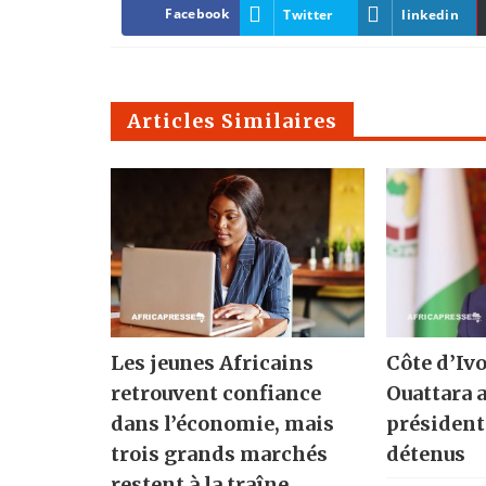
Facebook
Twitter
linkedin
Articles Similaires
Les jeunes Africains
Côte d’Ivo
retrouvent confiance
Ouattara 
dans l’économie, mais
présidenti
trois grands marchés
détenus
restent à la traîne