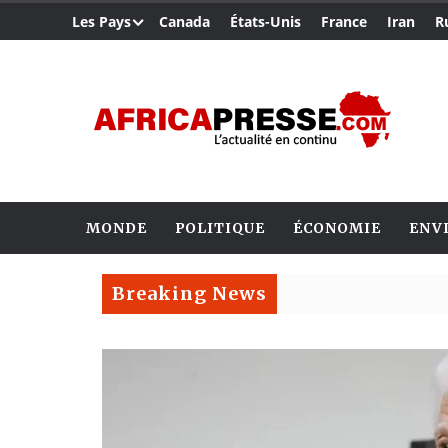
Les Pays
Canada
États-Unis
France
Iran
R
MONDE
POLITIQUE
ÉCONOMIE
ENV
Breaking News