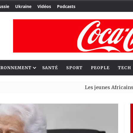
ussie
Ukraine
Vidéos
Podcasts
IRONNEMENT
SANTÉ
SPORT
PEOPLE
TECH
Les jeunes Africains retro
Aliko Dangote et Mark Carn