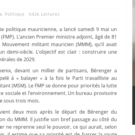
e
,
Politique
6426 Lectures
ie politique mauricienne, a lancé samedi 9 mai un
 (FMP). L’ancien Premier ministre adjoint, âgé de 81
u Mouvement militant mauricien (MMM), qu’il avait
 demi‑siècle. L’objectif est clair : construire une
nérales de 2029.
enix, devant un millier de partisans, Bérenger a
elé à « balayer » à la fois le Parti travailliste au
itant (MSM). Le FMP se donne pour priorités la lutte
tice sociale et l’environnement. Un bureau provisoire
ue sous trois mois.
rvient deux mois après le départ de Bérenger du
n du MMM. Il justifie son bref passage au côté du
r ne reprenne seul le pouvoir, ce qui aurait, selon
is, il estime que sa priorité est de barrer la route