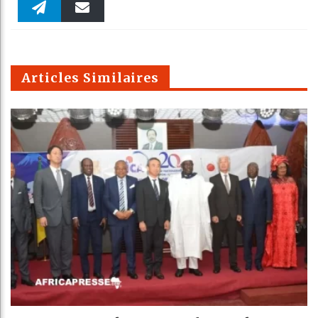
Faceboo
Twitter
linkedin
Pinteres
Reddit
WhatsAp
k
Telegra
Email
t
pt
m
Articles Similaires