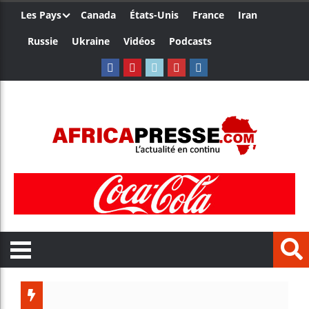
Les Pays
Canada
États-Unis
France
Iran
Russie
Ukraine
Vidéos
Podcasts
Le Camer