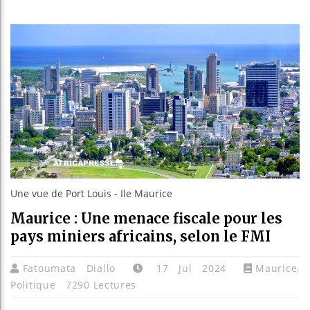
Bassirou
Côte d’I
Tunisie 
Ceuta : 
Une vue de Port Louis - Ile Maurice
Maurice : Une menace fiscale pour les
pays miniers africains, selon le FMI
Fatoumata Diallo
17 Jul 2024
Maurice
,
Politique
7290 Lectures