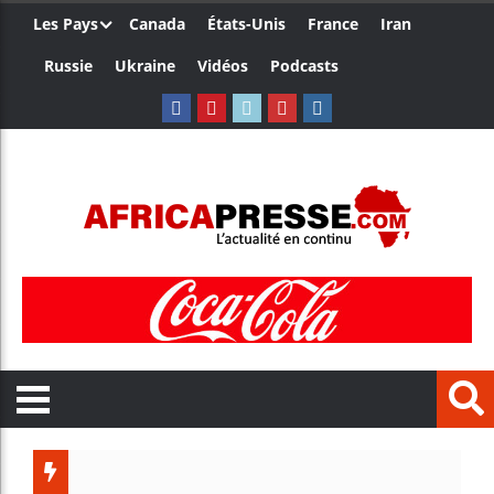
Les Pays
Canada
États-Unis
France
Iran
Russie
Ukraine
Vidéos
Podcasts
Ceuta : 