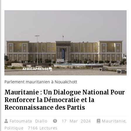
Réparati
Canada :
Reboisem
Parlement mauritanien à Nouakchott
Mauritanie : Un Dialogue National Pour
Renforcer la Démocratie et la
Reconnaissance des Partis
Fatoumata Diallo
17 Mar 2024
Mauritanie
,
Politique
7166 Lectures