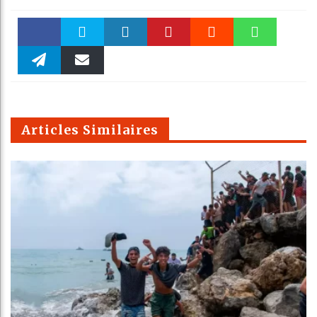
Faceboo
Twitter
linkedin
Pinteres
Reddit
WhatsAp
k
Telegra
Email
t
pt
m
Articles Similaires