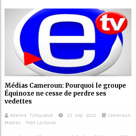
Guinée :
Réforme 
Bénin : 
Aliko Da
Médias Cameroun: Pourquoi le groupe
Équinoxe ne cesse de perdre ses
vedettes
Adeline Tchouakak
22 Sep 2022
Cameroun
,
Medias
7605 Lectures