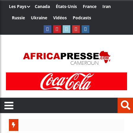
Les Pays
Canada
États-Unis
France
Iran
Russie
Ukraine
Vidéos
Podcasts
Les jeun