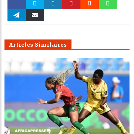
Faceboo
Twitter
linkedin
Pinteres
Reddit
WhatsAp
k
Telegra
Email
t
pt
m
Articles Similaires