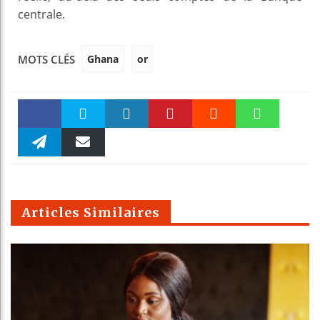
centrale.
Ghana
or
MOTS CLÉS
Faceboo
Twitter
linkedin
Pinteres
Reddit
WhatsAp
k
Telegra
Email
t
pt
m
Articles Similaires