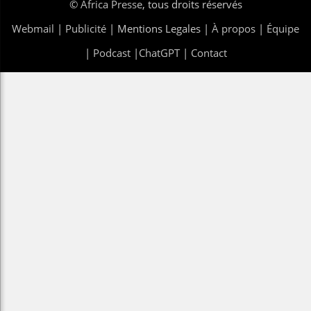
©
Africa Presse
, tous droits réservés
Webmail
|
Publicité
| Mentions Legales |
À propos
|
Équipe
|
Podcast
|
ChatGPT
|
Contact