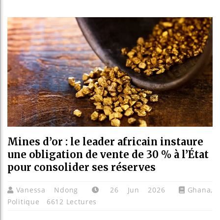
Guinée : N
Réforme éle
Bénin : Pa
Aliko Dang
Mines d’or : le leader africain instaure
une obligation de vente de 30 % à l’État
pour consolider ses réserves
Vanessa Ndong
26 Jun 2026
Ghana
,
Politique
6612 Lectures