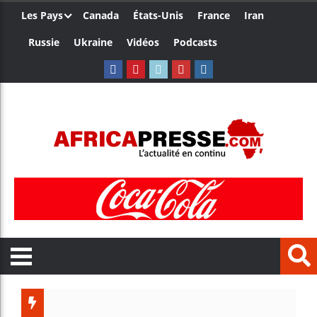
Les Pays
Canada
États-Unis
France
Iran
Russie
Ukraine
Vidéos
Podcasts
Les jeunes