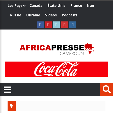
Les Pays
Canada
États-Unis
France
Iran
Russie
Ukraine
Vidéos
Podcasts
Côte d’I