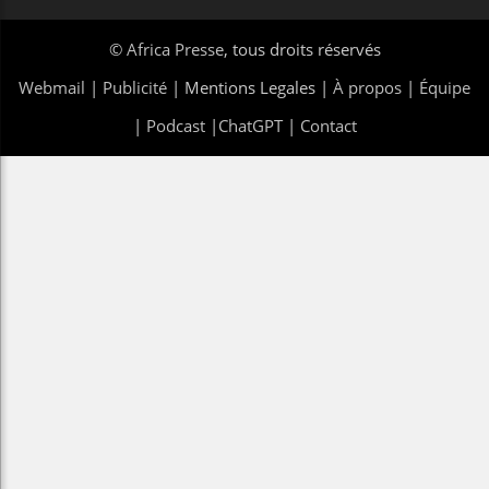
©
Africa Presse
, tous droits réservés
Webmail
|
Publicité
| Mentions Legales |
À propos
|
Équipe
|
Podcast
|
ChatGPT
|
Contact