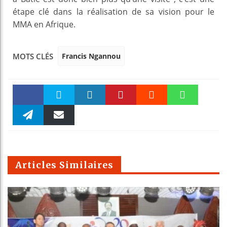
étape clé dans la réalisation de sa vision pour le
MMA en Afrique.
Francis Ngannou
MOTS CLÉS
Faceboo
Twitter
linkedin
Pinteres
Reddit
WhatsAp
k
Telegra
Email
t
pt
m
Articles Similaires