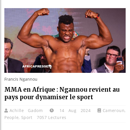
Réforme é
Bénin : 
Aliko Da
Francis Ngannou
MMA en Afrique : Ngannou revient au
pays pour dynamiser le sport
Achille Gadom
14 Aug 2024
Cameroun
,
People
,
Sport
7057 Lectures